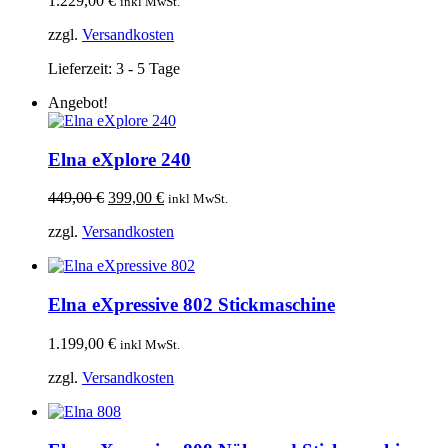
1.229,00
€
inkl MwSt.
zzgl.
Versandkosten
Lieferzeit:
3 - 5 Tage
Angebot!
Elna eXplore 240
Ursprünglicher
Aktueller
449,00
€
399,00
€
inkl MwSt.
Preis
Preis
zzgl.
Versandkosten
war:
ist:
449,00 €
399,00 €.
Elna eXpressive 802 Stickmaschine
1.199,00
€
inkl MwSt.
zzgl.
Versandkosten