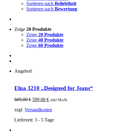
Sortieren nach
Beliebtheit
Sortieren nach
Bewertung
Zeige
20 Produkte
Zeige
20 Produkte
Zeige
40 Produkte
Zeige
60 Produkte
Angebot!
Elna 3210 „Designed for Jeans“
Ursprünglicher
Aktueller
669,00
€
599,00
€
inkl MwSt.
Preis
Preis
zzgl.
Versandkosten
war:
ist:
669,00 €
599,00 €.
Lieferzeit:
3 - 5 Tage