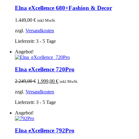
Elna eXcellence 680+Fashion & Decor
1.449,00
€
inkl MwSt.
zzgl.
Versandkosten
Lieferzeit:
3 - 5 Tage
Angebot!
Elna eXcellence 720Pro
Ursprünglicher
Aktueller
2.249,00
€
1.999,00
€
inkl MwSt.
Preis
Preis
zzgl.
Versandkosten
war:
ist:
2.249,00 €
1.999,00 €.
Lieferzeit:
3 - 5 Tage
Angebot!
Elna eXcellence 792Pro