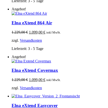
Lieferzeit:
3 - 5 Tage
Angebot!
Elna eXtend 864 Air
Ursprünglicher
Aktueller
1.229,00
€
1.099,00
€
inkl MwSt.
Preis
Preis
zzgl.
Versandkosten
war:
ist:
1.229,00 €
1.099,00 €.
Lieferzeit:
3 - 5 Tage
Angebot!
Elna eXtend Covermax
Ursprünglicher
Aktueller
1.229,00
€
1.099,00
€
inkl MwSt.
Preis
Preis
zzgl.
Versandkosten
war:
ist:
1.229,00 €
1.099,00 €.
Elna eXtend Easycover