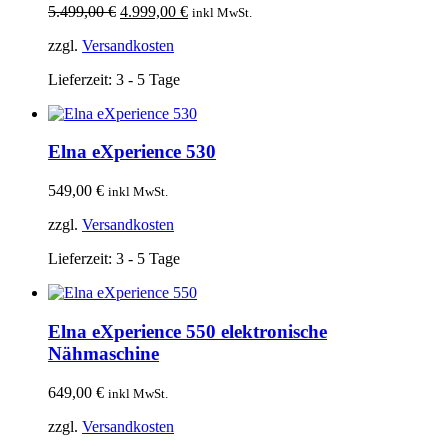
Ursprünglicher
Aktueller
5.499,00
€
4.999,00
€
inkl MwSt.
Preis
Preis
zzgl.
Versandkosten
war:
ist:
5.499,00 €
4.999,00 €.
Lieferzeit:
3 - 5 Tage
Elna eXperience 530
549,00
€
inkl MwSt.
zzgl.
Versandkosten
Lieferzeit:
3 - 5 Tage
Elna eXperience 550 elektronische
Nähmaschine
649,00
€
inkl MwSt.
zzgl.
Versandkosten