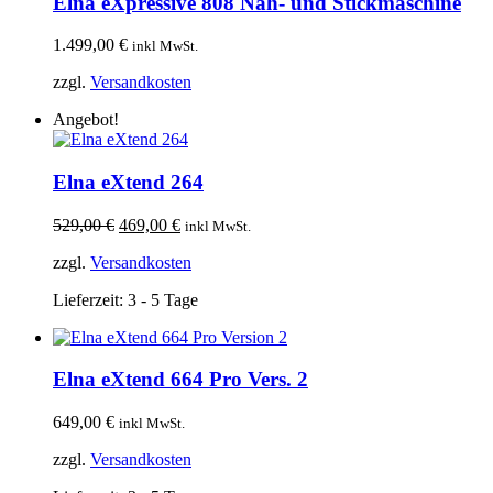
Elna eXpressive 808 Näh- und Stickmaschine
1.499,00
€
inkl MwSt.
zzgl.
Versandkosten
Angebot!
Elna eXtend 264
Ursprünglicher
Aktueller
529,00
€
469,00
€
inkl MwSt.
Preis
Preis
zzgl.
Versandkosten
war:
ist:
529,00 €
469,00 €.
Lieferzeit:
3 - 5 Tage
Elna eXtend 664 Pro Vers. 2
649,00
€
inkl MwSt.
zzgl.
Versandkosten