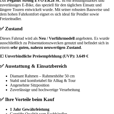
Das
Pegasus Strong EVO ER28 SC
ist ein leistungsstarkes und
zuverlässiges E-Bike, das speziell für den täglichen Einsatz und
längere Touren entwickelt wurde. Mit seiner robusten Bauweise und
dem hohen Fahrkomfort eignet es sich ideal für Pendler sowie
Freizeitradler.
✅ Zustand
Dieses Fahrrad wird als
Neu / Vorführmodell
angeboten. Es wurde
ausschließlich zu Präsentationszwecken genutzt und befindet sich in
einem
sehr guten, nahezu neuwertigen Zustand
.
💶
Unverbindliche Preisempfehlung (UVP): 3.649 €
✅ Ausstattung & Einsatzbereich
Diamant Rahmen – Rahmenhöhe 50 cm
Stabil und komfortabel für Alltag & Tour
Angenehme Sitzposition
Zuverlässige und hochwertige Verarbeitung
✅ Ihre Vorteile beim Kauf
1 Jahr Gewährleistung
Geprüfte Qualität vom Fachhändler