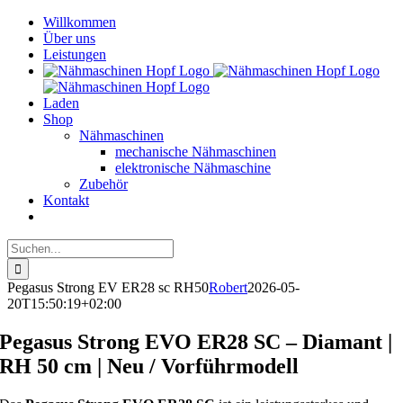
Skip
Willkommen
to
Über uns
content
Leistungen
Laden
Shop
Nähmaschinen
mechanische Nähmaschinen
elektronische Nähmaschine
Zubehör
Kontakt
Suche
nach:
Pegasus Strong EV ER28 sc RH50
Robert
2026-05-
20T15:50:19+02:00
Pegasus Strong EVO ER28 SC – Diamant |
RH 50 cm | Neu / Vorführmodell