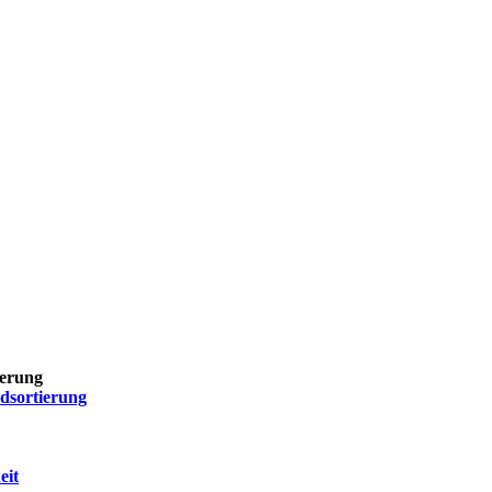
ierung
dsortierung
eit