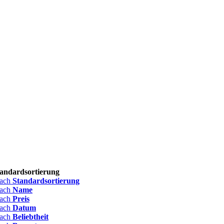
andardsortierung
nach
Standardsortierung
nach
Name
nach
Preis
nach
Datum
nach
Beliebtheit