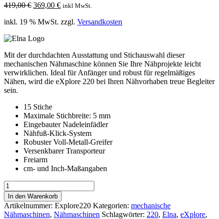
Ursprünglicher
Aktueller
419,00
€
369,00
€
inkl MwSt.
Preis
Preis
inkl. 19 % MwSt.
zzgl.
Versandkosten
war:
ist:
419,00 €
369,00 €.
Mit der durchdachten Ausstattung und Stichauswahl dieser
mechanischen Nähmaschine können Sie Ihre Nähprojekte leicht
verwirklichen. Ideal für Anfänger und robust für regelmäßiges
Nähen, wird die eXplore 220 bei Ihren Nähvorhaben treue Begleiter
sein.
15 Stiche
Maximale Stichbreite: 5 mm
Eingebauter Nadeleinfädler
Nähfuß-Klick-System
Robuster Voll-Metall-Greifer
Versenkbarer Transporteur
Freiarm
cm- und Inch-Maßangaben
Elna
eXplore
In den Warenkorb
220
Artikelnummer:
Explore220
Kategorien:
mechanische
Menge
Nähmaschinen
,
Nähmaschinen
Schlagwörter:
220
,
Elna
,
eXplore
,