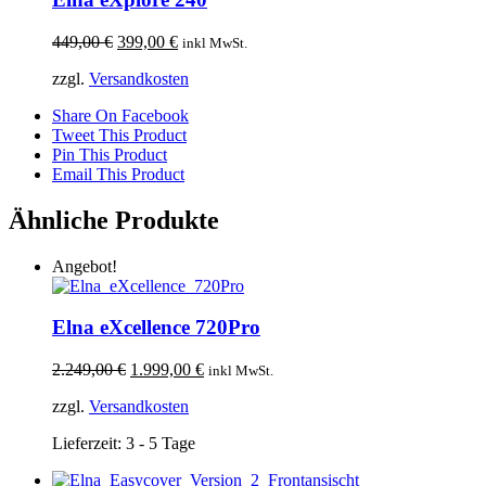
Ursprünglicher
Aktueller
449,00
€
399,00
€
inkl MwSt.
Preis
Preis
zzgl.
Versandkosten
war:
ist:
449,00 €
399,00 €.
Share On Facebook
Tweet This Product
Pin This Product
Email This Product
Ähnliche Produkte
Angebot!
Elna eXcellence 720Pro
Ursprünglicher
Aktueller
2.249,00
€
1.999,00
€
inkl MwSt.
Preis
Preis
zzgl.
Versandkosten
war:
ist:
2.249,00 €
1.999,00 €.
Lieferzeit:
3 - 5 Tage