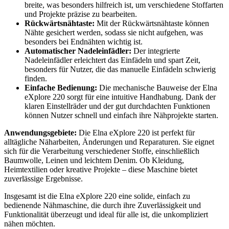
breite, was besonders hilfreich ist, um verschiedene Stoffarten
und Projekte präzise zu bearbeiten.
Rückwärtsnähtaste:
Mit der Rückwärtsnähtaste können
Nähte gesichert werden, sodass sie nicht aufgehen, was
besonders bei Endnähten wichtig ist.
Automatischer Nadeleinfädler:
Der integrierte
Nadeleinfädler erleichtert das Einfädeln und spart Zeit,
besonders für Nutzer, die das manuelle Einfädeln schwierig
finden.
Einfache Bedienung:
Die mechanische Bauweise der Elna
eXplore 220 sorgt für eine intuitive Handhabung. Dank der
klaren Einstellräder und der gut durchdachten Funktionen
können Nutzer schnell und einfach ihre Nähprojekte starten.
Anwendungsgebiete:
Die Elna eXplore 220 ist perfekt für
alltägliche Näharbeiten, Änderungen und Reparaturen. Sie eignet
sich für die Verarbeitung verschiedener Stoffe, einschließlich
Baumwolle, Leinen und leichtem Denim. Ob Kleidung,
Heimtextilien oder kreative Projekte – diese Maschine bietet
zuverlässige Ergebnisse.
Insgesamt ist die Elna eXplore 220 eine solide, einfach zu
bedienende Nähmaschine, die durch ihre Zuverlässigkeit und
Funktionalität überzeugt und ideal für alle ist, die unkompliziert
nähen möchten.