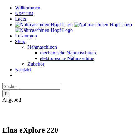
Skip
Willkommen
to
Über uns
content
Laden
Leistungen
Shop
Nähmaschinen
mechanische Nähmaschinen
elektronische Nähmaschine
Zubehör
Kontakt
Suche
nach:
Angebot!
Elna eXplore 220