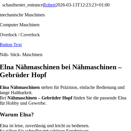
Skip
schaufnester_entrance
Robert
2026-03-13T12:23:23+01:00
to
mechanische Maschinen
content
Computer Maschinen
Overlock / Coverlock
Button Text
Näh- Stick- Maschinen
Elna Nähmaschinen bei Nähmaschinen –
Gebrüder Hopf
Elna Nähmaschinen
stehen für Präzision, einfache Bedienung und
lange Haltbarkeit.
Bei
Nähmaschinen – Gebrüder Hopf
finden Sie die passende Elna
für Hobby und Gewerbe.
Warum Elna?
Elna ist leise, zuverlässig und leicht zu bedienen.
So nähen Sie schneller mit schönen Ergebnissen.