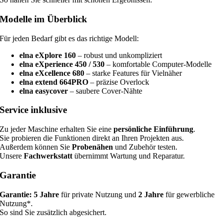
Modelle im Überblick
Für jeden Bedarf gibt es das richtige Modell:
elna eXplore 160
– robust und unkompliziert
elna eXperience 450 / 530
– komfortable Computer‑Modelle
elna eXcellence 680
– starke Features für Vielnäher
elna extend 664PRO
– präzise Overlock
elna easycover
– saubere Cover‑Nähte
Service inklusive
Zu jeder Maschine erhalten Sie eine
persönliche Einführung
.
Sie probieren die Funktionen direkt an Ihren Projekten aus.
Außerdem können Sie
Probenähen
und Zubehör testen.
Unsere
Fachwerkstatt
übernimmt Wartung und Reparatur.
Garantie
Garantie:
5 Jahre
für private Nutzung und
2 Jahre
für gewerbliche
Nutzung*.
So sind Sie zusätzlich abgesichert.