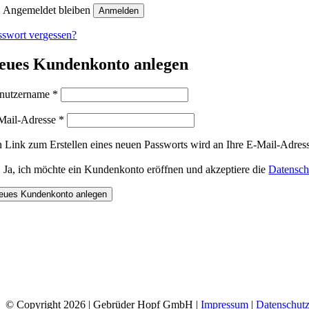
Angemeldet bleiben
Anmelden
sswort vergessen?
eues Kundenkonto anlegen
Erforderlich
nutzername
*
Erforderlich
Mail-Adresse
*
n Link zum Erstellen eines neuen Passworts wird an Ihre E-Mail-Adres
Ja, ich möchte ein Kundenkonto eröffnen und akzeptiere die
Datensch
eues Kundenkonto anlegen
© Copyright
2026 | Gebrüder Hopf GmbH |
Impressum
|
Datenschutz