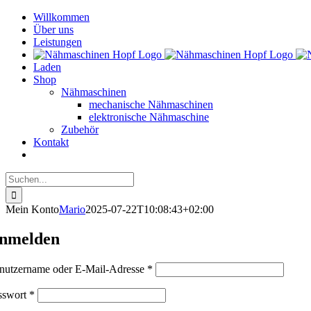
Skip
Willkommen
to
Über uns
content
Leistungen
Laden
Shop
Nähmaschinen
mechanische Nähmaschinen
elektronische Nähmaschine
Zubehör
Kontakt
Suche
nach:
Mein Konto
Mario
2025-07-22T10:08:43+02:00
nmelden
Erforderlich
nutzername oder E-Mail-Adresse
*
Erforderlich
sswort
*